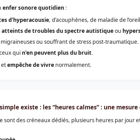
un
enfer sonore quotidien
:
tes d’hyperacousie
, d’acouphènes, de maladie de l’oreil
s
atteints de troubles du spectre autistique
ou
hypers
migraineuses ou souffrant de stress post-traumatique.
t ceux qui
n’en peuvent plus du bruit
.
et
empêche de vivre
normalement.
simple existe : les “heures calmes” : une mesure 
ce sont des créneaux dédiés, plusieurs heures par jour 
coupée
.