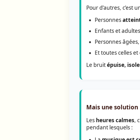
Pour d’autres, c’est 
Personnes
attein
Enfants et adulte
Personnes âgées, 
Et toutes celles e
Le bruit
épuise, isole
Mais une solution 
Les
heures calmes
, 
pendant lesquels :
La
musique est 