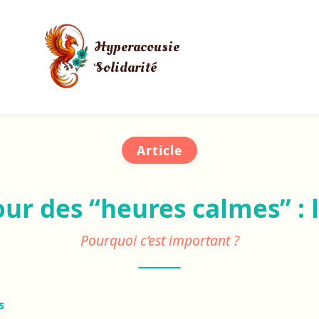
Hyperacousie
Solidarité
Article
r des “heures calmes” : l
Pourquoi c’est important ?
s